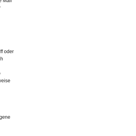
e Mail
r
ff oder
ch
e
weise
igene