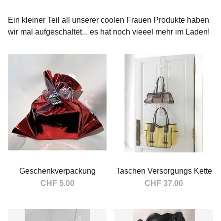
Hersteller
Ein kleiner Teil all unserer coolen Frauen Produkte haben
Boccia
123
wir mal aufgeschaltet... es hat noch vieeel mehr im Laden!
fatboy
2
swisstrailbell
8
Geschenkverpackung
Taschen Versorgungs Kette
CHF 5.00
CHF 37.00
In den Warenkorb
In den Warenkorb