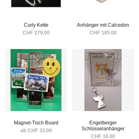
Curly Kette
Anhänger mit Calcedon
CHF 279.00
CHF 185.00
In den Warenkorb
In den Warenkorb
Magnet-Tisch Board
Engelberger
Schlüsselanhänger
ab CHF 33.00
CHF 16.00