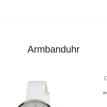
Armbanduhr
C
Ar