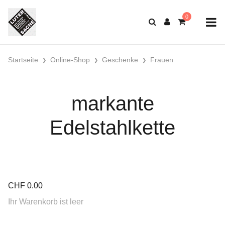
Startseite
Online-Shop
Geschenke
Frauen
markante
Edelstahlkette
CHF
0.00
Ihr Warenkorb ist leer