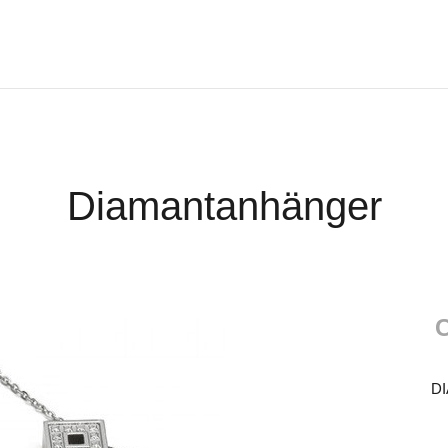
Diamantanhänger
C
D