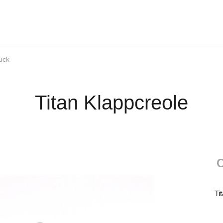
uck
Titan Klappcreole
C
Ti