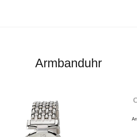
Armbanduhr
C
Ar