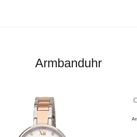
Armbanduhr
C
Ar